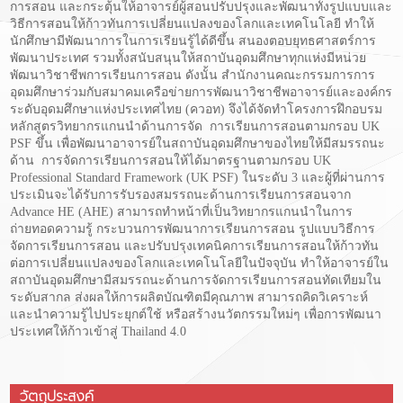
การสอน และกระตุ้นให้อาจารย์ผู้สอนปรับปรุงและพัฒนาทั้งรูปแบบและ
วิธีการสอนให้ก้าวทันการเปลี่ยนแปลงของโลกและเทคโนโลยี ทำให้
นักศึกษามีพัฒนาการในการเรียนรู้ได้ดีขึ้น สนองตอบยุทธศาสตร์การ
พัฒนาประเทศ รวมทั้งสนับสนุนให้สถาบันอุดมศึกษาทุกแห่งมีหน่วย
พัฒนาวิชาชีพการเรียนการสอน ดังนั้น สำนักงานคณะกรรมการการ
อุดมศึกษาร่วมกับสมาคมเครือข่ายการพัฒนาวิชาชีพอาจารย์และองค์กร
ระดับอุดมศึกษาแห่งประเทศไทย (ควอท) จึงได้จัดทำโครงการฝึกอบรม
หลักสูตรวิทยากรแกนนำด้านการจัด การเรียนการสอนตามกรอบ UK
PSF ขึ้น เพื่อพัฒนาอาจารย์ในสถาบันอุดมศึกษาของไทยให้มีสมรรถนะ
ด้าน การจัดการเรียนการสอนให้ได้มาตรฐานตามกรอบ UK
Professional Standard Framework (UK PSF) ในระดับ 3 และผู้ที่ผ่านการ
ประเมินจะได้รับการรับรองสมรรถนะด้านการเรียนการสอนจาก
Advance HE (AHE) สามารถทำหน้าที่เป็นวิทยากรแกนนำในการ
ถ่ายทอดความรู้ กระบวนการพัฒนาการเรียนการสอน รูปแบบวิธีการ
จัดการเรียนการสอน และปรับปรุงเทคนิคการเรียนการสอนให้ก้าวทัน
ต่อการเปลี่ยนแปลงของโลกและเทคโนโลยีในปัจจุบัน ทำให้อาจารย์ใน
สถาบันอุดมศึกษามีสมรรถนะด้านการจัดการเรียนการสอนทัดเทียมใน
ระดับสากล ส่งผลให้การผลิตบัณฑิตมีคุณภาพ สามารถคิดวิเคราะห์
และนำความรู้ไปประยุกต์ใช้ หรือสร้างนวัตกรรมใหม่ๆ เพื่อการพัฒนา
ประเทศให้ก้าวเข้าสู่ Thailand 4.0
วัตถุประสงค์