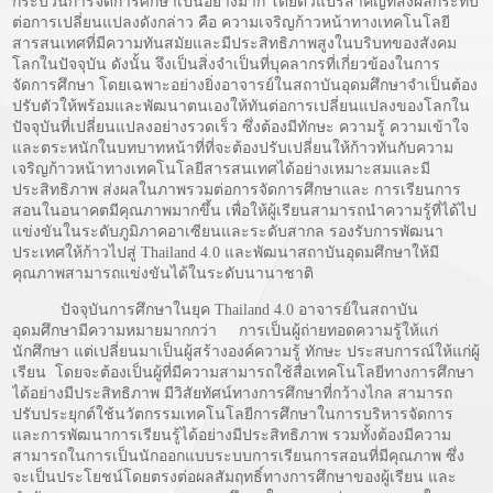
กระบวนการจัดการศึกษาเป็นอย่างมาก โดยตัวแปรสำคัญที่ส่งผลกระทบ
ต่อการเปลี่ยนแปลงดังกล่าว คือ ความเจริญก้าวหน้าทางเทคโนโลยี
สารสนเทศที่มีความทันสมัยและมีประสิทธิภาพสูงในบริบทของสังคม
โลกในปัจจุบัน ดังนั้น จึงเป็นสิ่งจำเป็นที่บุคลากรที่เกี่ยวข้องในการ
จัดการศึกษา โดยเฉพาะอย่างยิ่งอาจารย์ในสถาบันอุดมศึกษาจำเป็นต้อง
ปรับตัวให้พร้อมและพัฒนาตนเองให้ทันต่อการเปลี่ยนแปลงของโลกใน
ปัจจุบันที่เปลี่ยนแปลงอย่างรวดเร็ว ซึ่งต้องมีทักษะ ความรู้ ความเข้าใจ
และตระหนักในบทบาทหน้าที่ที่จะต้องปรับเปลี่ยนให้ก้าวทันกับความ
เจริญก้าวหน้าทางเทคโนโลยีสารสนเทศได้อย่างเหมาะสมและมี
ประสิทธิภาพ ส่งผลในภาพรวมต่อการจัดการศึกษาและ การเรียนการ
สอนในอนาคตมีคุณภาพมากขึ้น เพื่อให้ผู้เรียนสามารถนำความรู้ที่ได้ไป
แข่งขันในระดับภูมิภาคอาเซียนและระดับสากล รองรับการพัฒนา
ประเทศให้ก้าวไปสู่ Thailand 4.0 และพัฒนาสถาบันอุดมศึกษาให้มี
คุณภาพสามารถแข่งขันได้ในระดับนานาชาติ
ปัจจุบันการศึกษาในยุค Thailand 4.0 อาจารย์ในสถาบัน
อุดมศึกษามีความหมายมากกว่า การเป็นผู้ถ่ายทอดความรู้ให้แก่
นักศึกษา แต่เปลี่ยนมาเป็นผู้สร้างองค์ความรู้ ทักษะ ประสบการณ์ให้แก่ผู้
เรียน โดยจะต้องเป็นผู้ที่มีความสามารถใช้สื่อเทคโนโลยีทางการศึกษา
ได้อย่างมีประสิทธิภาพ มีวิสัยทัศน์ทางการศึกษาที่กว้างไกล สามารถ
ปรับประยุกต์ใช้นวัตกรรมเทคโนโลยีการศึกษาในการบริหารจัดการ
และการพัฒนาการเรียนรู้ได้อย่างมีประสิทธิภาพ รวมทั้งต้องมีความ
สามารถในการเป็นนักออกแบบระบบการเรียนการสอนที่มีคุณภาพ ซึ่ง
จะเป็นประโยชน์โดยตรงต่อผลสัมฤทธิ์ทางการศึกษาของผู้เรียน และ