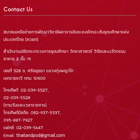
Contact Us
สมาคมเครือข่ายการพัฒนาวิชาชีพอาจารย์และองค์กรระดับอุดมศึกษาแห่ง
ประเทศไทย (ควอท)
สำนักงานปลัดกระทรวงการอุดมศึกษา วิทยาศาสตร์ วิจัยและนวัตกรรม
อาคาร 2 ชั้น 19
เลขที่ 328 ถ. ศรีอยุธยา แขวงทุ่งพญาไท
เขตราชเทวี กทม 10400
โทรศัพท์: 02-039-5527,
02-039-5528
(ตามวันและเวลาราชการ)
โทรศัพท์มือถือ: 082-937-5337,
095-887-7927
แฟกซ์: 02-039-5647
thailandpod@gmail.com
Email: