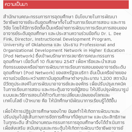
ความเป็นมา
สำนักงานคณะกรรมการการอุดมศึกษา มีนโยบายในการพัฒนา
วิชาชีพอาจารย์ระดับอุดมศึกษาทั้งในด้านการเรียนการสอน และการ
วิจัย โดยให้มีการจัดตั้งเป็นเครือข่ายการพัฒนาการเรียนการสอนของ
อาจารย์ระดับอุดมศึกษา และประสานความร่วมมือกับ Dr. L. Dee
Fink, Director, Instructional Development Program,
University of Oklahoma และ ประธาน Professional and
Organizational Development Network in Higher Education
(Pod Network) ซึ่งเข้าพบรักษาการเลขาธิการคณะกรรมการ
อุดมศึกษา เมื่อวันที่ 10 กันยายน 2547 เพื่อหารือและนำเสนอ
กิจกรรมของเครือข่ายการพัฒนาการเรียนการสอนของอาจารย์ระดับ
อุดมศึกษา (Pod Network) ของสหรัฐอเมริกา อันเป็นเครือข่ายของ
ความร่วมมือระหว่างสถาบันอุดมศึกษาต่างๆประมาณ 1,200 สถาบัน
มีวัตถุประสงค์ในการพัฒนาอาจารย์และองค์กร เพื่อปรับปรุงเทคนิค
ในการเรียนการสอน และกระตุ้นอาจารย์ผู้สอน ให้ปรับปรุงพัฒนารูป
แบบและวิธีการสอนให้ก้าวทันการเปลี่ยนแปลงของโลกและ
เทคโนโลยี เป้าหมาย คือ ให้นักศึกษามีพัฒนาการเรียนรู้ได้ดีขึ้น
เพื่อให้การปฏิรูปการศึกษาของไทย มีผลทำให้เกิดการพัฒนาและ
ปรับปรุงไปสู่เส้นทางการจัดการศึกษาที่มีคุณภาพ และประสิทธิภาพ
ในทุกระดับ สำนักงานคณะกรรมการการอุดมศึกษาจึงได้ดำเนินการ
เพื่อส่งเสริม สนับสนุนและกระตุ้นให้เกิดการพัฒนาวิชาชีพอาจารย์