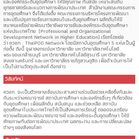
และองค์กรระดับอุดมศึกษา ให้มีคุณภาพ ทันสมัย เหมาะสมกับ
ยุทธศาสตร์และแนวทางการพัฒนาประเทศ สำนักงานคณะกรรมการ
การอุดมศึกษา จึงได้แต่งตั้ง คณะกรรมการบริหารโครงการพัฒนา
และปรับปรุงการเรียนการสอนในระดับอุดมศึกษา ผลักดันให้มี
สมาคมเครือข่ายพัฒนาวิชาชีพอาจารย์และองค์กรระดับอุดมศึกษา
แห่งประเทศไทย (Professional and Organizational
Development Network in Higher Education) เรียกโดยย่อ
ว่า ควอท : ThaiPOD Network โดยมีสถาบันอุดมศึกษา 5 แห่งเป็นผู้
ก่อตั้ง ดังนี้ จุฬาลงกรณ์มหาวิทยาลัย มหาวิทยาลัยเทคโนโลยี
พระจอมเกล้าธนบุรี มหาวิทยาลัยเทคโนโลยีสุรนารี มหาวิทยาลัย
สงขลานครินทร์ และมหาวิทยาลัยราชภัฎสวนดุสิต เพื่อดำเนินการให้
เป็นไปตามวัตถุประสงค์ ดังกล่าว
วิสัยทัศน์
ควอท. จะเป็นตัวกลางเชื่อมประสานความร่วมมือช่วยเหลือซึ่งกันและ
กันระหว่างคณาจารย์ สถาบันการศึกษา และองค์กรอื่นๆ ที่เกี่ยวข้อง
กับอุดมศึกษา เพื่อผลักดัน สนับสนุน และช่วยเหลือ สถาบัน
อุดมศึกษาในประเทศไทยให้เป็นสังคมการเรียนรู้ ตลอดจนเตรียม
ความพร้อมและพัฒนาคณาจารย์ และองค์กรระดับอุดมศึกษา ให้มี
ศักยภาพทันต่อการพัฒนาประเทศ ผลกระทบ และการเปลี่ยนแปลง
ต่างๆ ของสังคมโลก