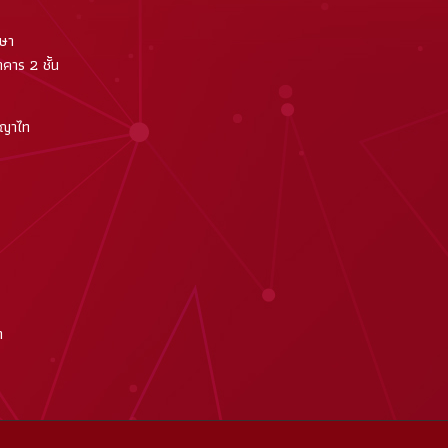
กษา
คาร 2 ชั้น
พญาไท
m