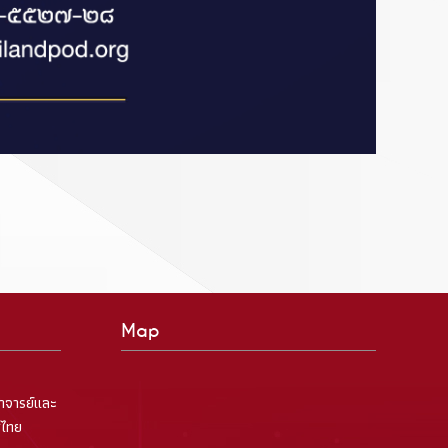
Map
าจารย์และ
ศไทย